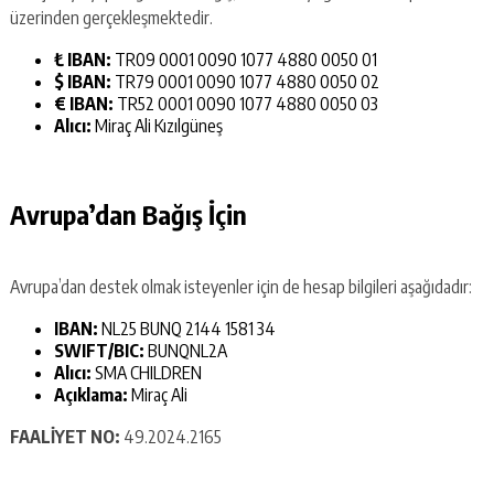
üzerinden gerçekleşmektedir.
₺ IBAN:
TR09 0001 0090 1077 4880 0050 01
$ IBAN:
TR79 0001 0090 1077 4880 0050 02
€ IBAN:
TR52 0001 0090 1077 4880 0050 03
Alıcı:
Miraç Ali Kızılgüneş
Avrupa’dan Bağış İçin
Avrupa’dan destek olmak isteyenler için de hesap bilgileri aşağıdadır:
IBAN:
NL25 BUNQ 2144 1581 34
SWIFT/BIC:
BUNQNL2A
Alıcı:
SMA CHILDREN
Açıklama:
Miraç Ali
FAALİYET NO:
49.2024.2165