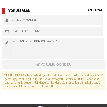
Yorum Yok
YORUM ALANI
YORUMU GÖNDER
YASAL UYARI!
Suç teşkil edecek, yasadışı, tehditkar, rahatsız edici, hakaret ve küfür
içeren, aşağılayıcı, küçük düşürücü, kaba, pornografik, ahlaka aykırı, kişilik haklarına
zarar verici ya da benzeri niteliklerde içeriklerden doğan her türlü mali, hukuki, cezai,
idari sorumluluk içeriği gönderen kişiye aittir.