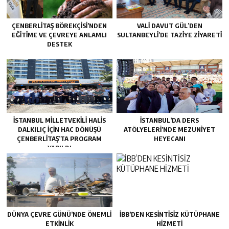
ÇENBERLITAŞ BÖREKÇISI’NDEN
VALI DAVUT GÜL’DEN
EĞITIME VE ÇEVREYE ANLAMLI
SULTANBEYLI’DE TAZIYE ZIYARETI
DESTEK
İSTANBUL MILLETVEKILI HALIS
İSTANBUL’DA DERS
DALKILIÇ IÇIN HAC DÖNÜŞÜ
ATÖLYELERİ’NDE MEZUNİYET
ÇENBERLITAŞ’TA PROGRAM
HEYECANI
YAPILDI
DÜNYA ÇEVRE GÜNÜ’NDE ÖNEMLİ
İBB’DEN KESİNTİSİZ KÜTÜPHANE
ETKİNLİK
HİZMETİ