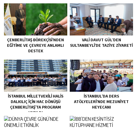
ÇENBERLITAŞ BÖREKÇISI’NDEN
VALI DAVUT GÜL’DEN
EĞITIME VE ÇEVREYE ANLAMLI
SULTANBEYLI’DE TAZIYE ZIYARETI
DESTEK
İSTANBUL MILLETVEKILI HALIS
İSTANBUL’DA DERS
DALKILIÇ IÇIN HAC DÖNÜŞÜ
ATÖLYELERİ’NDE MEZUNİYET
ÇENBERLITAŞ’TA PROGRAM
HEYECANI
YAPILDI