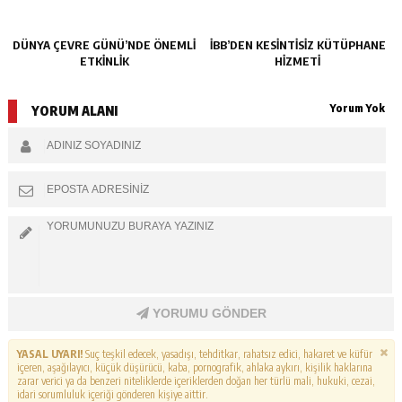
DÜNYA ÇEVRE GÜNÜ’NDE ÖNEMLİ
İBB’DEN KESİNTİSİZ KÜTÜPHANE
ETKİNLİK
HİZMETİ
Yorum Yok
YORUM ALANI
YORUMU GÖNDER
YASAL UYARI!
Suç teşkil edecek, yasadışı, tehditkar, rahatsız edici, hakaret ve küfür
içeren, aşağılayıcı, küçük düşürücü, kaba, pornografik, ahlaka aykırı, kişilik haklarına
zarar verici ya da benzeri niteliklerde içeriklerden doğan her türlü mali, hukuki, cezai,
idari sorumluluk içeriği gönderen kişiye aittir.