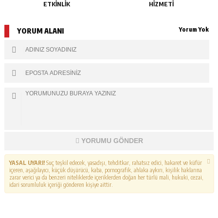
ETKİNLİK
HİZMETİ
Yorum Yok
YORUM ALANI
YORUMU GÖNDER
YASAL UYARI!
Suç teşkil edecek, yasadışı, tehditkar, rahatsız edici, hakaret ve küfür
içeren, aşağılayıcı, küçük düşürücü, kaba, pornografik, ahlaka aykırı, kişilik haklarına
zarar verici ya da benzeri niteliklerde içeriklerden doğan her türlü mali, hukuki, cezai,
idari sorumluluk içeriği gönderen kişiye aittir.