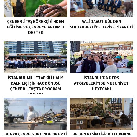
ÇENBERLITAŞ BÖREKÇISI’NDEN
VALI DAVUT GÜL’DEN
EĞITIME VE ÇEVREYE ANLAMLI
SULTANBEYLI’DE TAZIYE ZIYARETI
DESTEK
İSTANBUL MILLETVEKILI HALIS
İSTANBUL’DA DERS
DALKILIÇ IÇIN HAC DÖNÜŞÜ
ATÖLYELERİ’NDE MEZUNİYET
ÇENBERLITAŞ’TA PROGRAM
HEYECANI
YAPILDI
DÜNYA ÇEVRE GÜNÜ’NDE ÖNEMLİ
İBB’DEN KESİNTİSİZ KÜTÜPHANE