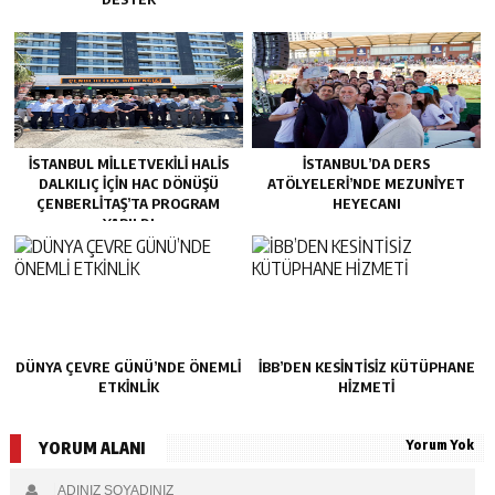
İSTANBUL MILLETVEKILI HALIS
İSTANBUL’DA DERS
DALKILIÇ IÇIN HAC DÖNÜŞÜ
ATÖLYELERİ’NDE MEZUNİYET
ÇENBERLITAŞ’TA PROGRAM
HEYECANI
YAPILDI
DÜNYA ÇEVRE GÜNÜ’NDE ÖNEMLİ
İBB’DEN KESİNTİSİZ KÜTÜPHANE
ETKİNLİK
HİZMETİ
Yorum Yok
YORUM ALANI