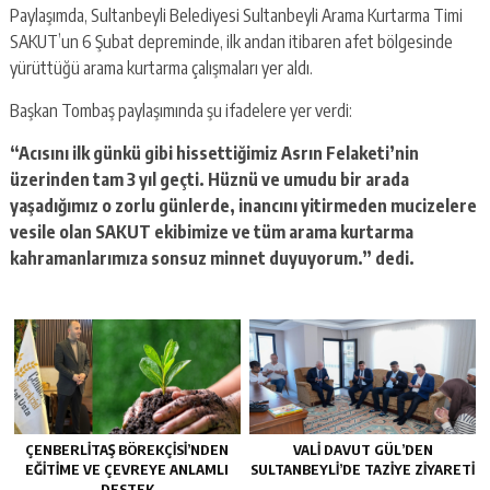
Paylaşımda, Sultanbeyli Belediyesi Sultanbeyli Arama Kurtarma Timi
SAKUT’un 6 Şubat depreminde, ilk andan itibaren afet bölgesinde
yürüttüğü arama kurtarma çalışmaları yer aldı.
Başkan Tombaş paylaşımında şu ifadelere yer verdi:
“Acısını ilk günkü gibi hissettiğimiz Asrın Felaketi’nin
üzerinden tam 3 yıl geçti. Hüznü ve umudu bir arada
yaşadığımız o zorlu günlerde, inancını yitirmeden mucizelere
vesile olan SAKUT ekibimize ve tüm arama kurtarma
kahramanlarımıza sonsuz minnet duyuyorum.” dedi.
ÇENBERLITAŞ BÖREKÇISI’NDEN
VALI DAVUT GÜL’DEN
EĞITIME VE ÇEVREYE ANLAMLI
SULTANBEYLI’DE TAZIYE ZIYARETI
DESTEK