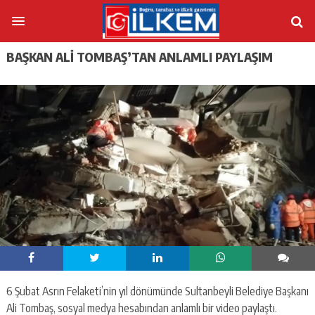
BAŞKAN ALİ TOMBAŞ’TAN ANLAMLI PAYLAŞIM
6 Şubat Asrın Felaketi’nin yıl dönümünde Sultanbeyli Belediye Başkanı
Ali Tombaş, sosyal medya hesabından anlamlı bir video paylaştı.