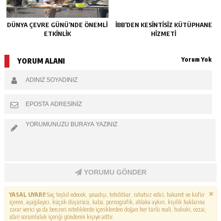
DÜNYA ÇEVRE GÜNÜ’NDE ÖNEMLİ
İBB’DEN KESİNTİSİZ KÜTÜPHANE
ETKİNLİK
HİZMETİ
Yorum Yok
YORUM ALANI
YORUMU GÖNDER
YASAL UYARI!
Suç teşkil edecek, yasadışı, tehditkar, rahatsız edici, hakaret ve küfür
içeren, aşağılayıcı, küçük düşürücü, kaba, pornografik, ahlaka aykırı, kişilik haklarına
zarar verici ya da benzeri niteliklerde içeriklerden doğan her türlü mali, hukuki, cezai,
idari sorumluluk içeriği gönderen kişiye aittir.