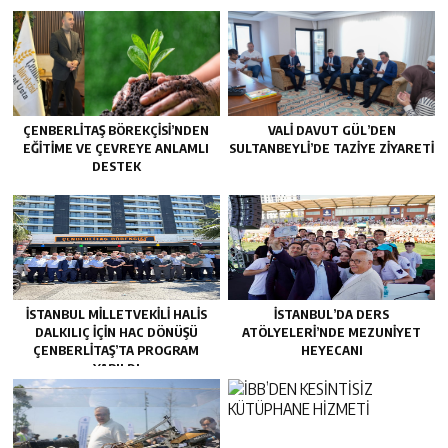
ÇENBERLITAŞ BÖREKÇISI’NDEN
VALI DAVUT GÜL’DEN
EĞITIME VE ÇEVREYE ANLAMLI
SULTANBEYLI’DE TAZIYE ZIYARETI
DESTEK
İSTANBUL MILLETVEKILI HALIS
İSTANBUL’DA DERS
DALKILIÇ IÇIN HAC DÖNÜŞÜ
ATÖLYELERİ’NDE MEZUNİYET
ÇENBERLITAŞ’TA PROGRAM
HEYECANI
YAPILDI