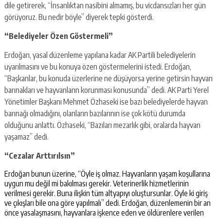
dile getirerek, “İnsanlıktan nasibini almamış, bu vicdansızları her gün
görüyoruz. Bu nedir böyle” diyerek tepki gösterdi.
“Belediyeler Özen Göstermeli”
Erdoğan, yasal düzenleme yapılana kadar AK Partili belediyelerin
uyarılmasını ve bu konuya özen göstermelerini istedi. Erdoğan,
“Başkanlar, bu konuda üzerlerine ne düşüyorsa yerine getirsin hayvan
barınakları ve hayvanların korunması konusunda” dedi. AK Parti Yerel
Yönetimler Başkanı Mehmet Özhaseki ise bazı belediyelerde hayvan
barınağı olmadığını, olanların bazılarının ise çok kötü durumda
olduğunu anlattı. Özhaseki, “Bazıları mezarlık gibi, oralarda hayvan
yaşamaz” dedi.
“Cezalar Arttırılsın”
Erdoğan bunun üzerine, “Öyle iş olmaz. Hayvanların yaşam koşullarına
uygun mu değil mi bakılması gerekir. Veterinerlik hizmetlerinin
verilmesi gerekir. Buna ilişkin tüm altyapıyı oluştursunlar. Öyle ki giriş
ve çıkışları bile ona göre yapılmalı” dedi. Erdoğan, düzenlemenin bir an
önce yasalaşmasını, hayvanlara işkence eden ve öldürenlere verilen