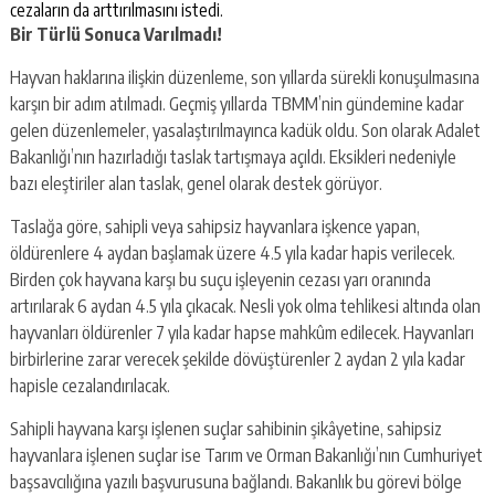
cezaların da arttırılmasını istedi.
Bir Türlü Sonuca Varılmadı!
Hayvan haklarına ilişkin düzenleme, son yıllarda sürekli konuşulmasına
karşın bir adım atılmadı. Geçmiş yıllarda TBMM’nin gündemine kadar
gelen düzenlemeler, yasalaştırılmayınca kadük oldu. Son olarak Adalet
Bakanlığı’nın hazırladığı taslak tartışmaya açıldı. Eksikleri nedeniyle
bazı eleştiriler alan taslak, genel olarak destek görüyor.
Taslağa göre, sahipli veya sahipsiz hayvanlara işkence yapan,
öldürenlere 4 aydan başlamak üzere 4.5 yıla kadar hapis verilecek.
Birden çok hayvana karşı bu suçu işleyenin cezası yarı oranında
artırılarak 6 aydan 4.5 yıla çıkacak. Nesli yok olma tehlikesi altında olan
hayvanları öldürenler 7 yıla kadar hapse mahkûm edilecek. Hayvanları
birbirlerine zarar verecek şekilde dövüştürenler 2 aydan 2 yıla kadar
hapisle cezalandırılacak.
Sahipli hayvana karşı işlenen suçlar sahibinin şikâyetine, sahipsiz
hayvanlara işlenen suçlar ise Tarım ve Orman Bakanlığı’nın Cumhuriyet
başsavcılığına yazılı başvurusuna bağlandı. Bakanlık bu görevi bölge