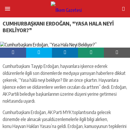
CUMHURBAŞKANI ERDOĞAN, “YASA HALA NEYI
BEKLIYOR?”
Cumhurbaşkanı Tayyip Erdoğan, hayvanlara işkence ederek
öldürenlerle ilgili son dönemlerde medyaya yansıyan haberlere dikkat
çekerek, “Yasa hâlâ neyi bekliyor? Bir an önce çıkartın. Hayvanlara
işkence eden ve öldürenlere verilen cezaları da arttırın” dedi. Erdoğan,
AK Partili belediye başkanlarının üzerine düşeni yerine getirmesi
noktasında uyardı.
Cumhurbaşkanı Erdoğan, AK Parti MYK toplantısında gelecek
dönemde ele alınacak yasaldüzenlemelerle ilgili bilgi alırken,
konu Hayvan Hakları Yasası’na geldi. Erdoğan, kamuoyunun tepkilerini