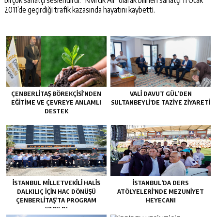
2011’de geçirdiği trafik kazasında hayatını kaybetti.
ÇENBERLITAŞ BÖREKÇISI’NDEN
VALI DAVUT GÜL’DEN
EĞITIME VE ÇEVREYE ANLAMLI
SULTANBEYLI’DE TAZIYE ZIYARETI
DESTEK
İSTANBUL MILLETVEKILI HALIS
İSTANBUL’DA DERS
DALKILIÇ IÇIN HAC DÖNÜŞÜ
ATÖLYELERİ’NDE MEZUNİYET
ÇENBERLITAŞ’TA PROGRAM
HEYECANI
YAPILDI