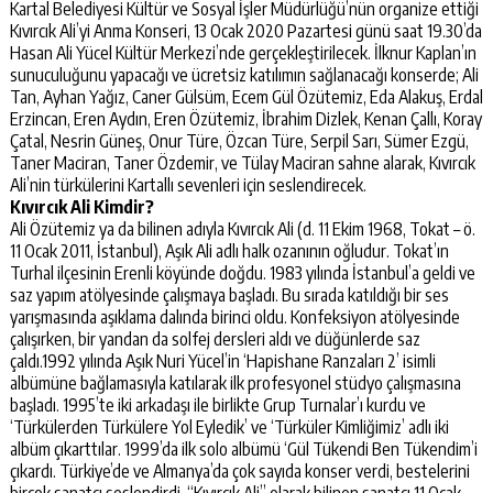
Kartal Belediyesi Kültür ve Sosyal İşler Müdürlüğü’nün organize ettiği
Kıvırcık Ali’yi Anma Konseri, 13 Ocak 2020 Pazartesi günü saat 19.30’da
Hasan Ali Yücel Kültür Merkezi’nde gerçekleştirilecek. İlknur Kaplan’ın
sunuculuğunu yapacağı ve ücretsiz katılımın sağlanacağı konserde; Ali
Tan, Ayhan Yağız, Caner Gülsüm, Ecem Gül Özütemiz, Eda Alakuş, Erdal
Erzincan, Eren Aydın, Eren Özütemiz, İbrahim Dizlek, Kenan Çallı, Koray
Çatal, Nesrin Güneş, Onur Türe, Özcan Türe, Serpil Sarı, Sümer Ezgü,
Taner Maciran, Taner Özdemir, ve Tülay Maciran sahne alarak, Kıvırcık
Ali’nin türkülerini Kartallı sevenleri için seslendirecek.
Kıvırcık Ali Kimdir?
Ali Özütemiz ya da bilinen adıyla Kıvırcık Ali (d. 11 Ekim 1968, Tokat – ö.
11 Ocak 2011, İstanbul), Aşık Ali adlı halk ozanının oğludur. Tokat’ın
Turhal ilçesinin Erenli köyünde doğdu. 1983 yılında İstanbul’a geldi ve
saz yapım atölyesinde çalışmaya başladı. Bu sırada katıldığı bir ses
yarışmasında aşıklama dalında birinci oldu. Konfeksiyon atölyesinde
çalışırken, bir yandan da solfej dersleri aldı ve düğünlerde saz
çaldı.1992 yılında Aşık Nuri Yücel’in ‘Hapishane Ranzaları 2’ isimli
albümüne bağlamasıyla katılarak ilk profesyonel stüdyo çalışmasına
başladı. 1995’te iki arkadaşı ile birlikte Grup Turnalar’ı kurdu ve
‘Türkülerden Türkülere Yol Eyledik’ ve ‘Türküler Kimliğimiz’ adlı iki
albüm çıkarttılar. 1999’da ilk solo albümü ‘Gül Tükendi Ben Tükendim’i
çıkardı. Türkiye’de ve Almanya’da çok sayıda konser verdi, bestelerini
birçok sanatçı seslendirdi. “Kıvırcık Ali” olarak bilinen sanatçı 11 Ocak